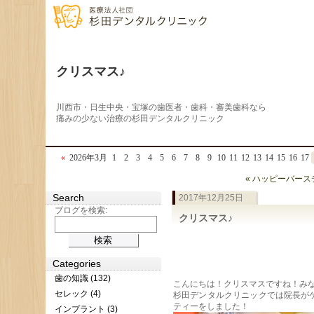
クリスマス♪
川西市・日生中央・宝塚の歯医者・歯科・審美歯科なら
痛みの少ない治療の杉田デンタルクリニック
«
2026年3月
1
2
3
4
5
6
7
8
9
10
11
12
13
14
15
16
17
« ハッピーバー
Search
2017年12月25日
ブログを検索:
クリスマス♪
Categories
歯の知識 (132)
こんにちは！クリスマスですね！み
セレック (4)
杉田デンタルクリニックでは院長が
ティーをしました！
インプラント (3)