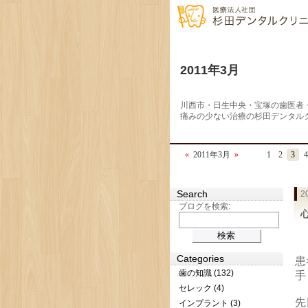
2011年3月
川西市・日生中央・宝塚の歯医者
痛みの少ない治療の杉田デンタル
«
2011年3月
»
1
2
3
4
Search
2
ブログを検索:
Categories
患
歯の知識 (132)
手
セレック (4)
先
インプラント (3)