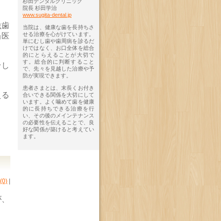
杉田デンタルクリニック
院長 杉田学治
www.sugita-dental.jp
虫歯
当院は、健康な歯を長持ちさ
せる治療を心がけています。
当医
単にむし歯や歯周病を診るだ
けではなく、お口全体を総合
的にとらえることが大切で
す。総合的に判断すること
そし
で、先々を見越した治療や予
防が実現できます。
患者さまとは、末長くお付き
える
合いできる関係を大切にして
います。よく噛めて歯を健康
的に長持ちできる治療を行
い、その後のメインテナンス
の必要性を伝えることで、良
好な関係が築けると考えてい
ます。
0)
|
が、