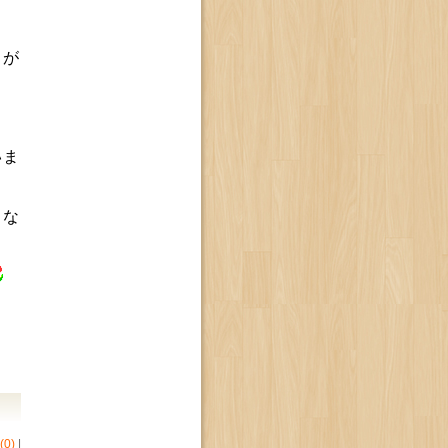
とが
いま
きな
0)
|