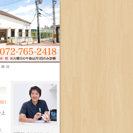
30
31
0)
|
か上
が、