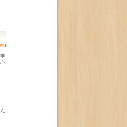
0)
|
り申
、心
せん