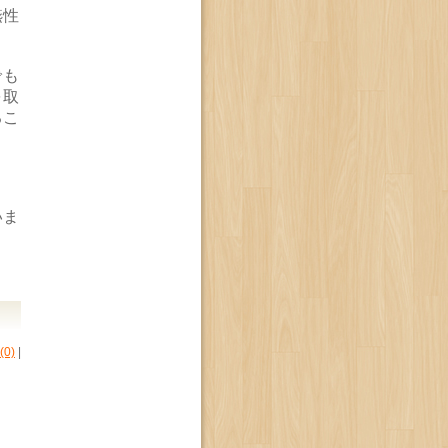
嚥性
でも
を取
るこ
いま
0)
|