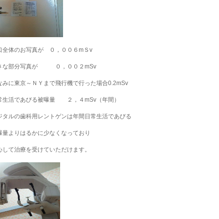
口全体のお写真が ０，００６mＳv
さな部分写真が ０，００２mSv
なみに東京～ＮＹまで飛行機で行った場合0.2mSv
常生活であびる被曝量 ２，４mSv（年間）
ジタルの歯科用レントゲンは年間日常生活であびる
曝量よりはるかに少なくなっており
心して治療を受けていただけます。