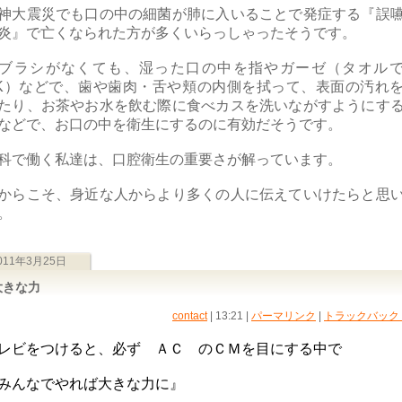
神大震災でも口の中の細菌が肺に入いることで発症する『誤
炎』で亡くなられた方が多くいらっしゃったそうです。
ブラシがなくても、湿った口の中を指やガーゼ（タオル
K）などで、歯や歯肉・舌や頬の内側を拭って、表面の汚れ
たり、お茶やお水を飲む際に食べカスを洗いながすようにす
などで、お口の中を衛生にするのに有効だそうです。
科で働く私達は、口腔衛生の重要さが解っています。
からこそ、身近な人からより多くの人に伝えていけたらと思
。
011年3月25日
大きな力
contact
| 13:21
|
パーマリンク
|
トラックバック (
レビをつけると、必ず ＡＣ のＣＭを目にする中で
みんなでやれば大きな力に』