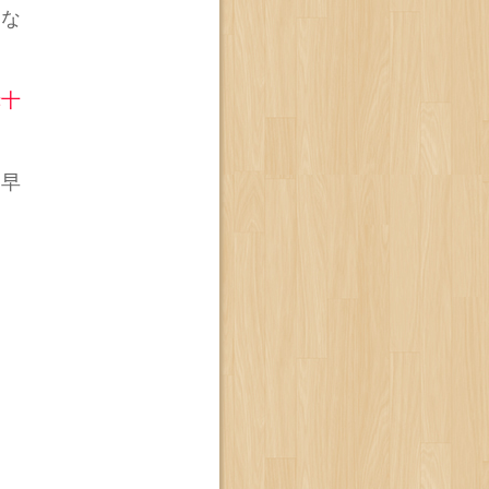
とな
赤十
も早