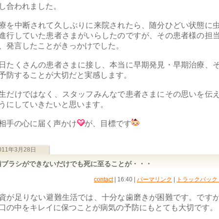
し合われました。
療を中断されて久しぶりに来院されたら、随分ひどい状態に
進行していた患者さまがいらしたのですが、その患者様の担
、発言したことがきっかけでした。
日たくさんの患者さまに接し、本当に早期発見・早期治療、
予防することが大切だと実感します。
生だけではなく、スタッフみんなで患者さまにその思いを伝
うにしていきたいと思います。
相手の心に届く声かけ
が、目標です
011年3月28日
歯ブラシができないだけでも死に至ることが・・・
contact
| 16:40
|
パーマリンク
|
トラックバック (
資が足りない避難生活では、十分な歯磨きが困難です。です
口の中をキレイに保つことが病気の予防にもとても大切です。