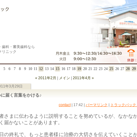
・歯科・審美歯科なら
クリニック
5
6
7
8
9
10
11
12
13
14
15
16
17
18
19
20
21
22
23
24
25
26
27
28
29
« 2011年2月
|
メイン
|
2011年4月 »
011年3月29日
心に届く言葉をかける♪
contact
| 17:42
|
パーマリンク
|
トラックバック (
者さまに伝わるように説明することを努めているが、なかな
く届かないことがあります。
日の終礼で、もっと患者様に治療の大切さを伝えていくこと