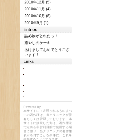
2010年12月 (5)
2010年11月 (4)
2010年10月 (8)
2010年9月 (1)
Entries
詰め物がとれたっ！
癒やしのケーキ
あけましておめでとうござ
います！
Links
Powered by
本サイトにて表現されるものすべ
ての著作権は、当クリニックが保
有もしくは管理しております。本
サイトに接続した方は、著作権法
で定める非営利目的で使用する場
合に限り、当クリニックの著作権
表示を付すことを条件に、これを
複製することができます。