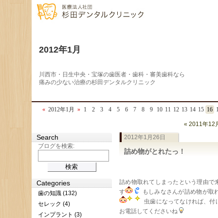
2012年1月
川西市・日生中央・宝塚の歯医者・歯科・審美歯科なら
痛みの少ない治療の杉田デンタルクリニック
«
2012年1月
»
1
2
3
4
5
6
7
8
9
10
11
12
13
14
15
16
« 2011年12
Search
2012年1月26日
ブログを検索:
詰め物がとれたっ！
詰め物取れてしまったという理由で
Categories
す
もしみなさんが詰め物が取
歯の知識 (132)
虫歯になってなければ、付
セレック (4)
お電話してくださいね
インプラント (3)