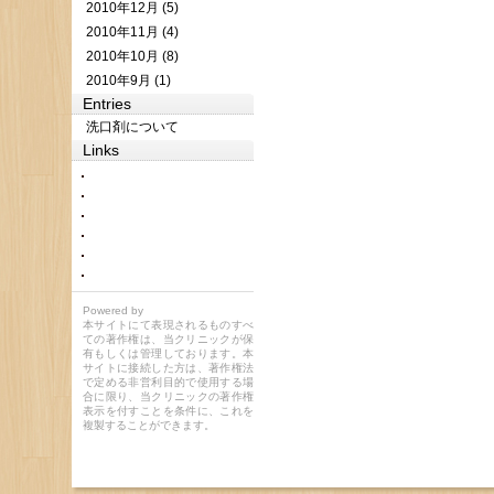
2010年12月 (5)
2010年11月 (4)
2010年10月 (8)
2010年9月 (1)
Entries
洗口剤について
Links
Powered by
本サイトにて表現されるものすべ
ての著作権は、当クリニックが保
有もしくは管理しております。本
サイトに接続した方は、著作権法
で定める非営利目的で使用する場
合に限り、当クリニックの著作権
表示を付すことを条件に、これを
複製することができます。