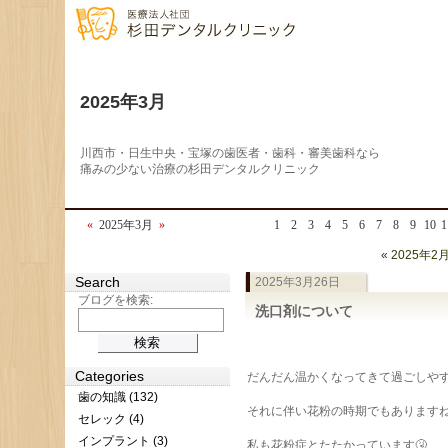
2025年3月
川西市・日生中央・宝塚の歯医者・歯科・審美歯科なら
痛みの少ない治療の杉田デンタルクリニック
«
2025年3月
»
1
2
3
4
5
6
7
8
9
10
1
« 2025年2
Search
2025年3月26日
ブログを検索:
洗口剤について
Categories
だんだん温かくなってきて過ごしやす
歯の知識 (132)
それに伴い花粉の時期でもあります
セレック (4)
インプラント (3)
私も花粉症とたたかっています🤧