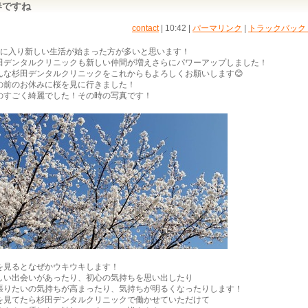
春ですね
contact
| 10:42
|
パーマリンク
|
トラックバック (
月に入り新しい生活が始まった方が多いと思います！
田デンタルクリニックも新しい仲間が増えさらにパワーアップしました！
んな杉田デンタルクリニックをこれからもよろしくお願いします😊
の前のお休みに桜を見に行きました！
のすごく綺麗でした！その時の写真です！
を見るとなぜかウキウキします！
しい出会いがあったり、初心の気持ちを思い出したり
張りたいの気持ちが高まったり、気持ちが明るくなったりします！
を見てたら杉田デンタルクリニックで働かせていただけて