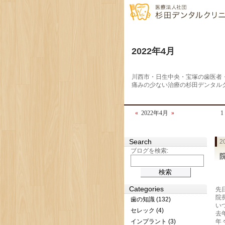
2022年4月
川西市・日生中央・宝塚の歯医者
痛みの少ない治療の杉田デンタル
«
2022年4月
»
1
Search
2
ブログを検索:
Categories
先
院
歯の知識 (132)
い
セレック (4)
去
インプラント (3)
年