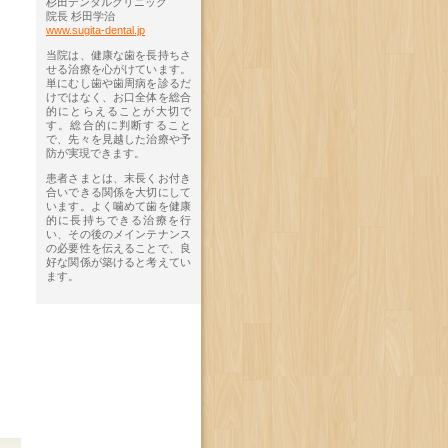
杉田デンタルクリニック
院長 杉田学治
www.sugita-dental.jp
当院は、健康な歯を長持ちさ
せる治療を心がけています。
単にむし歯や歯周病を診るだ
けではなく、お口全体を総合
的にとらえることが大切で
す。総合的に判断すること
で、先々を見越した治療や予
防が実現できます。
患者さまとは、末長くお付き
合いできる関係を大切にして
います。よく噛めて歯を健康
的に長持ちできる治療を行
い、その後のメインテナンス
の必要性を伝えることで、良
好な関係が築けると考えてい
ます。