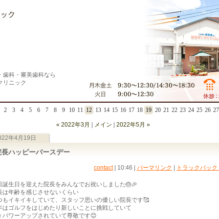
・歯科・審美歯科なら
クリニック
2
3
4
5
6
7
8
9
10
11
12
13
14
15
16
17
18
19
20
21
22
23
24
25
26
27
« 2022年3月
|
メイン
|
2022年5月 »
022年4月19日
院長ハッピーバースデー
contact
| 10:46
|
パーマリンク
|
トラックバック (
日誕生日を迎えた院長をみんなでお祝いしました🎂🎉
長は年齢を感じさせないくらい
つもイキイキしていて、スタッフ思いの優しい院長です🥰
年はゴルフをはじめたり新しいことに挑戦していて
々パワーアップされていて尊敬です😊