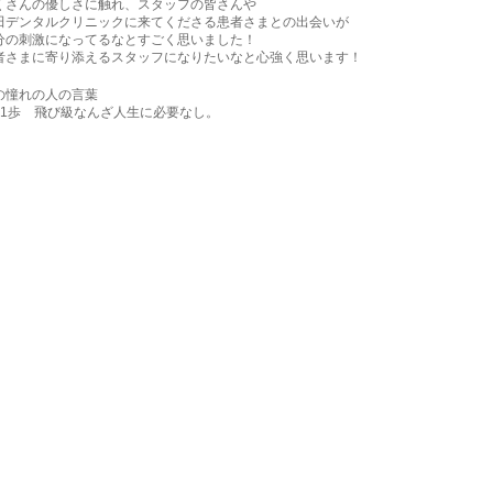
くさんの優しさに触れ、スタッフの皆さんや
田デンタルクリニックに来てくださる患者さまとの出会いが
分の刺激になってるなとすごく思いました！
者さまに寄り添えるスタッフになりたいなと心強く思います！
の憧れの人の言葉
日1歩 飛び級なんざ人生に必要なし。