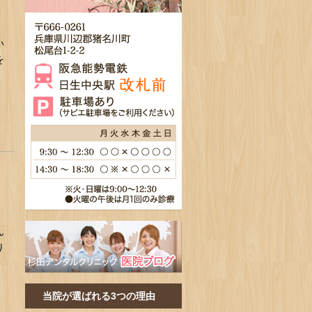
い
を
ん
り
当院が選ばれる3つの理由