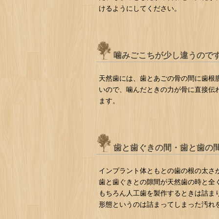
けるようにしてください。
噛みごこちが少し違うのですが..
天然歯には、歯とあごの骨の間に歯根
いので、噛んだときの力が骨に直接伝
ます。
歯と歯ぐきの間・歯と歯の
インプラント体ともとの歯の根の太さ
歯と歯ぐきとの隙間が天然歯の時と全
もちろん人工歯を製作するときは詰ま
形態というのは詰まってしまった汚れ