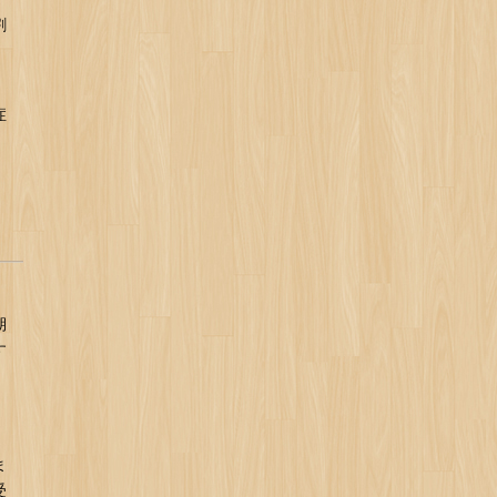
割
症
期
す
ま
受