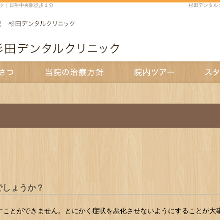
ク｜日生中央駅徒歩１分
杉田デンタル
当院の治療方針
院内ツアー
スタッフ紹
でしょうか？
すことができません。とにかく症状を悪化させないようにすることが大