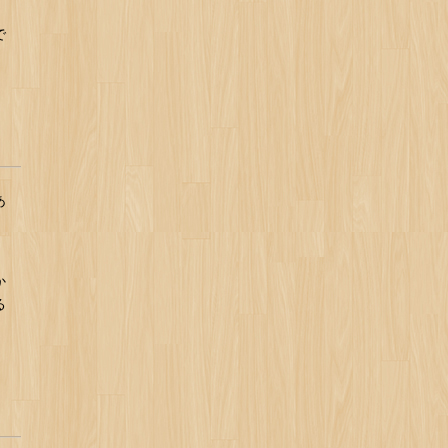
で
あ
か
る