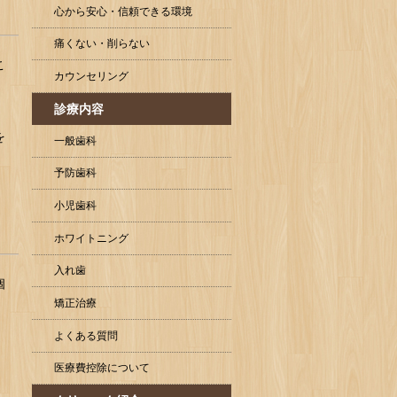
心から安心・信頼できる環境
痛くない・削らない
こ
カウンセリング
診療内容
を
一般歯科
予防歯科
小児歯科
ホワイトニング
入れ歯
個
矯正治療
よくある質問
医療費控除について