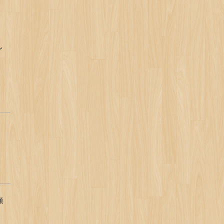
。
し
頬