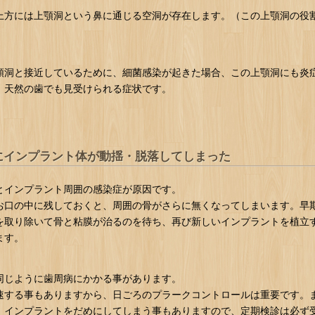
上方には上顎洞という鼻に通じる空洞が存在します。（この上顎洞の役
顎洞と接近しているために、細菌感染が起きた場合、この上顎洞にも炎
。天然の歯でも見受けられる症状です。
にインプラント体が動揺・脱落してしまった
とインプラント周囲の感染症が原因です。
お口の中に残しておくと、周囲の骨がさらに無くなってしまいます。早
を取り除いて骨と粘膜が治るのを待ち、再び新しいインプラントを植立
ます。
同じように歯周病にかかる事があります。
速する事もありますから、日ごろのプラークコントロールは重要です。
、インプラントをだめにしてしまう事もありますので、定期検診は必ず