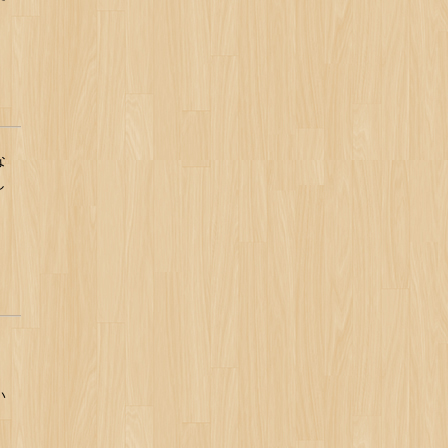
な
し
い