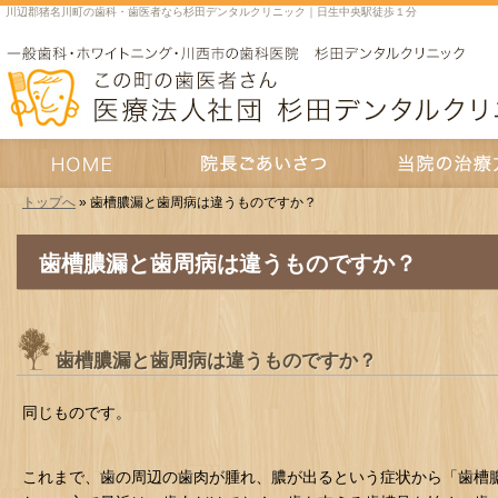
川辺郡猪名川町の歯科・歯医者なら杉田デンタルクリニック｜日生中央駅徒歩１分
トップへ
» 歯槽膿漏と歯周病は違うものですか？
HOME
院長あいさつ
当院の治療方針
歯槽膿漏と歯周病は違うものですか？
歯槽膿漏と歯周病は違うものですか？
同じものです。
これまで、歯の周辺の歯肉が腫れ、膿が出るという症状から「歯槽