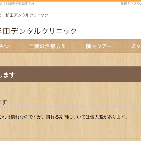
ク｜日生中央駅徒歩１分
杉田デンタル
当院の治療方針
院内ツアー
スタッフ紹
します
ます
これは慣れなのですが、慣れる期間については個人差があります。