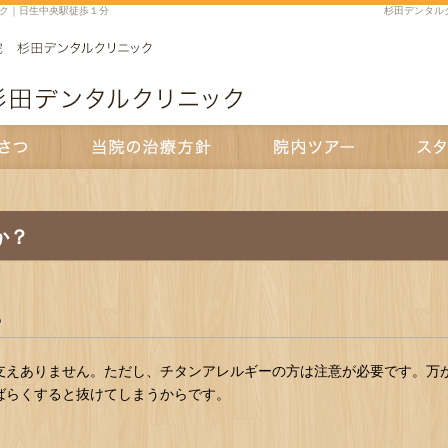
ク｜日生中央駅徒歩１分
杉田デンタル
当院の治療方針
院内ツアー
スタッフ紹
か？
？
支えありません。ただし、チタンアレルギーの方は注意が必要です。万
ばらくすると抜けてしまうからです。