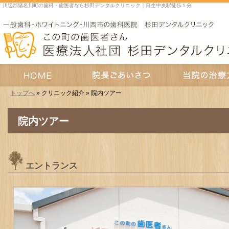
川辺郡猪名川町の歯科・歯医者なら杉田デンタルクリニック｜日生中央駅徒歩１分
トップへ
» クリニック紹介 » 院内ツアー
HOME
院長あいさつ
当院の治療方針
院内ツアー
エントランス