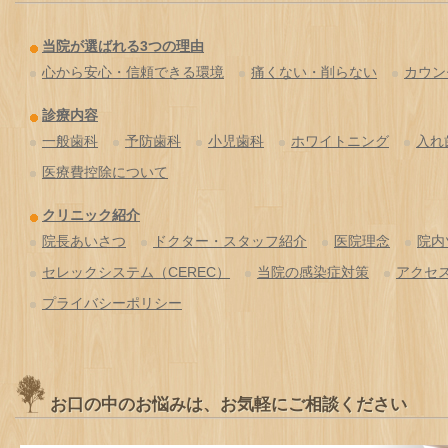
当院が選ばれる3つの理由
心から安心・信頼できる環境
痛くない・削らない
カウン
診療内容
一般歯科
予防歯科
小児歯科
ホワイトニング
入れ
医療費控除について
クリニック紹介
院長あいさつ
ドクター・スタッフ紹介
医院理念
院内
セレックシステム（CEREC）
当院の感染症対策
アクセ
プライバシーポリシー
お口の中のお悩みは、お気軽にご相談ください