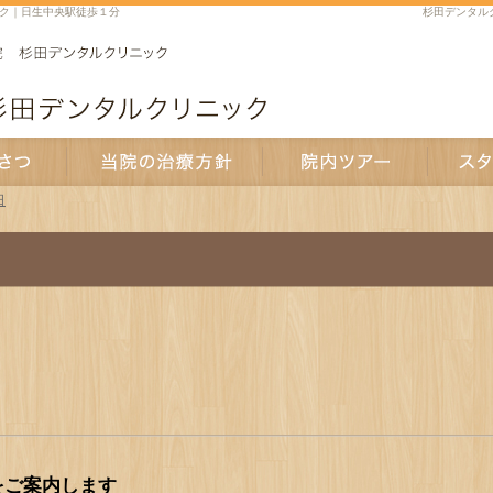
ク｜日生中央駅徒歩１分
杉田デンタル
日
当院の治療方針
院内ツアー
スタッフ紹
をご案内します