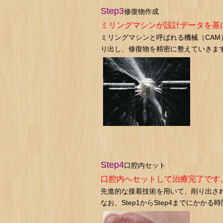
Step3
修復物作成
ミリングマシンが設計データを基
ミリングマシンと呼ばれる機械（CA
り出し、修復物を精密に整えていきま
Step4
口腔内セット
口腔内へセットして治療完了です
先進的な接着技術を用いて、削り出さ
なお、Step1からStep4までにかか