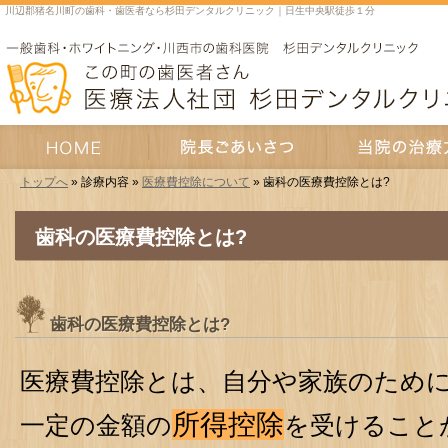
川辺郡猪名川町の歯科・歯医者なら杉田デンタルクリニック｜日生中央駅徒歩１分
トップへ
» 診療内容 »
医療費控除について
» 歯科の医療費控除とは?
HOME
院長あいさつ
当院の治療方針
歯科の医療費控除とは?
歯科の医療費控除とは?
医療費控除とは、自分や家族のため
所得控除
一定の金額の
を受けること