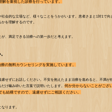
理解を重視した診療を行っています。
や社会的な立場など、様々なことをうかがいます。患者さまと1対1で向
るかを理解するのです。
とが、満足できる治療への第一歩だと考えます。
い。
治療の無料カウンセリングを実施しています。
遠慮せずにお話しください。不安を抱えたまま治療を進めると、不満が
何か分からないことがござ
るだけ噛み砕いた言葉で説明いたします。
でも結構ですので、遠慮せずにご相談ください。
となります。