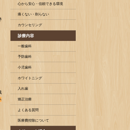
心から安心・信頼できる環境
痛くない・削らない
き
カウンセリング
診療内容
一般歯科
予防歯科
小児歯科
ホワイトニング
入れ歯
残
い
矯正治療
よくある質問
医療費控除について