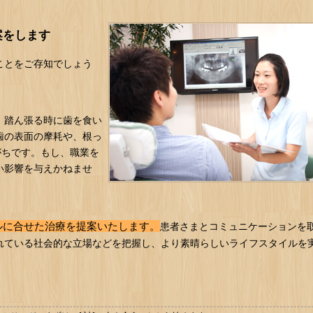
案をします
ことをご存知でしょう
。踏ん張る時に歯を食い
歯の表面の摩耗や、根っ
がちです。もし、職業を
い影響を与えかねませ
ルに合せた治療を提案いたします。
患者さまとコミュニケーションを
れている社会的な立場などを把握し、より素晴らしいライフスタイルを
。